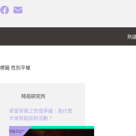
跳
至
主
要
內
熱
容
標籤
性別平權
時局研究所
麥當勞員工性侵爭議：為什麼
大家掀起抵制活動？