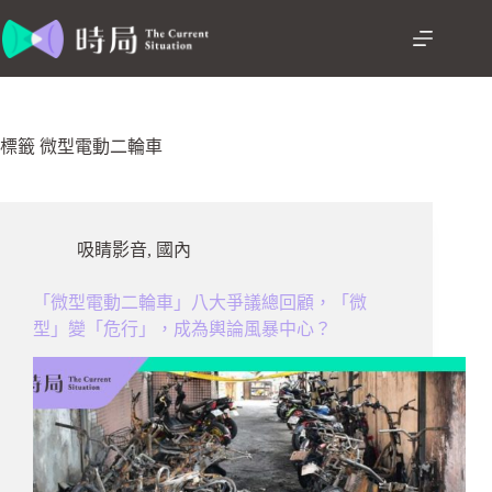
跳
至
主
要
內
容
標籤
微型電動二輪車
吸睛影音
,
國內
「微型電動二輪車」八大爭議總回顧，「微
型」變「危行」，成為輿論風暴中心？