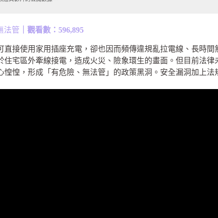
無法管
｜觀看數：596,895
可直接使用家用插座充電，卻也因而頻傳違規亂拉電線、長時間
於住宅區外牽線接電，造成火災、險象環生的畫面。但目前法律
心惶惶，形成「有危險、無法管」的政策黑洞。安全漏洞加上法