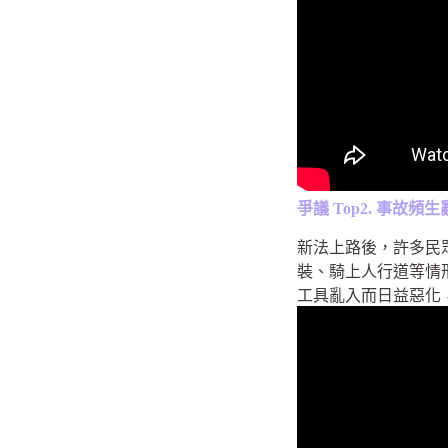
爭議 Top2. 事故頻生
新法上路後，許多民
裝、騎上人行道等情
工具亂入而日益惡化