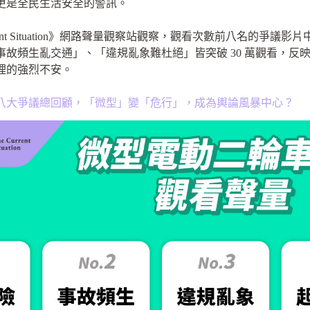
更是全民生活安全的警訊。
rrent Situation》網路聲量觀察站觀察，觀看次數前八名的爭
事故頻生亂交通」、「違規亂象難杜絕」皆突破 30 萬觀看，反
理的強烈不安。
八大爭議總回顧，「微型」變「危行」，成為輿論風暴中心？