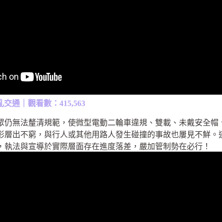
亂交通｜觀看數：415,563
眾仍無法釐清規範，使微型電動二輪車違規、雙載、未戴安全帽
形層出不窮，與行人或其他用路人發生碰撞的事故也屢見不鮮。
，執法與宣導於實際層面存在進度落差，嚴加管制勢在必行！