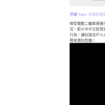
爭議 Top1.
充電危險
微型電動二輪車普遍
況，影片中不乏民眾
行為，讓社區住戶人
帶來潛在危機！