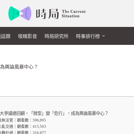
議話題
吸睛影音
時局研究所
時事排行榜
為輿論風暴中心？
大爭議總回顧，「微型」變「危行」，成為輿論風暴中心？
危險無法管｜觀看數：596,895
頻生亂交通｜觀看數：415,563
亂象難杜絕｜觀看數：316,877