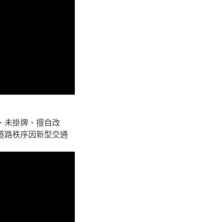
、未掛牌、擅自改
道路秩序因新型交通