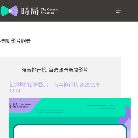
跳
至
主
要
內
容
標籤
影片觀看
時事排行榜
,
每週熱門新聞影片
每週熱門新聞影片－時事排行榜 2025/12/8－
12/14