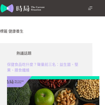
跳
至
主
要
內
容
標籤
健康養生
熱議話題
保健食品吃什麼？聲量前三名：益生菌、堅
果、膳食纖維