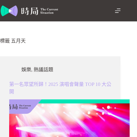
跳
至
主
要
內
容
標籤
五月天
娛樂
,
熱議話題
第一名眾望所歸！2025 演唱會聲量 TOP 10 大公
開