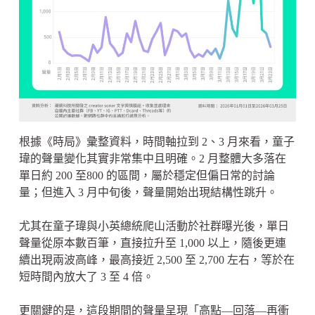
根據《時局》彙整資料，時間軸拉到 2、3 月來看，童子
瑋的聲量變化其實非常集中且明確。2 月整體大多落在
單日約 200 至800 的區間，屬於穩定但偏日常的討論
量；但進入 3 月中旬後，聲量開始出現結構性跳升。
尤其在童子瑋與小英總統爬山活動於社群曝光後，單日
聲量從原本數百筆，直接拉升至 1,000 以上，隨後更連
續出現兩波高峰，最高接近 2,500 至 2,700 左右，等於在
短時間內放大了 3 至 4 倍。
更關鍵的是，這段期間的聲量呈現「高點—回落—再衝