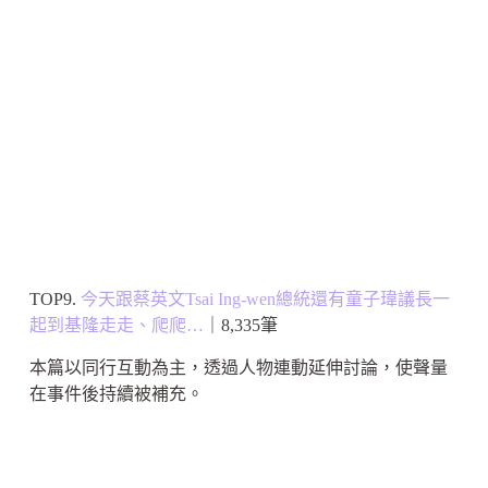
TOP9.
今天跟蔡英文Tsai Ing-wen總統還有童子瑋議長一
起到基隆走走、爬爬…
｜8,335筆
本篇以同行互動為主，透過人物連動延伸討論，使聲量
在事件後持續被補充。