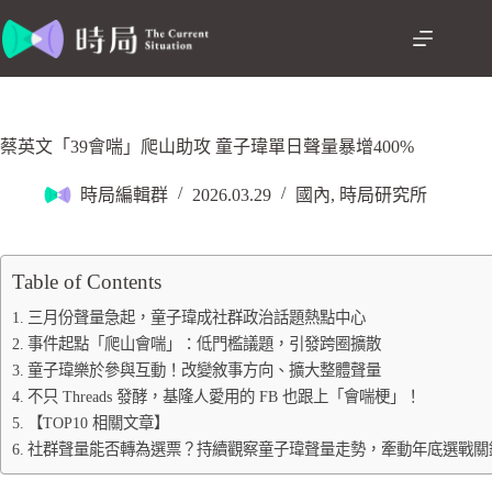
蔡英文「39會喘」爬山助攻 童子瑋單日聲量暴增400%
時局編輯群
2026.03.29
國內
,
時局研究所
Table of Contents
三月份聲量急起，童子瑋成社群政治話題熱點中心
事件起點「爬山會喘」：低門檻議題，引發跨圈擴散
童子瑋樂於參與互動！改變敘事方向、擴大整體聲量
不只 Threads 發酵，基隆人愛用的 FB 也跟上「會喘梗」！
【TOP10 相關文章】
社群聲量能否轉為選票？持續觀察童子瑋聲量走勢，牽動年底選戰關