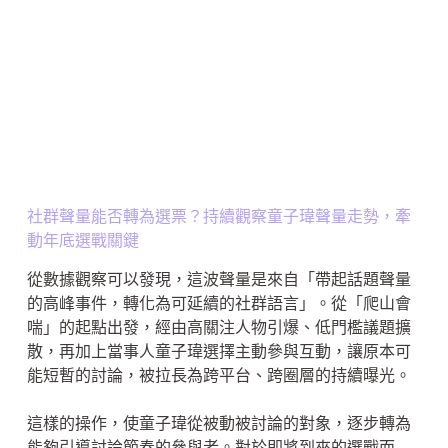
社群聲量能否轉為選票？持續觀察童子瑋聲量走勢，牽
動年底選戰關鍵
從數據觀察可以發現，這波聲量是來自「帶起話題聲量
的高峰事件，轉化為可延續的社群語言」。從「爬山會
喘」的起點出發，經由高關注人物引爆、低門檻議題擴
散，再加上當事人童子瑋選擇主動參與互動，讓原本可
能短暫的討論，被拉長為跨平台、跨圈層的持續曝光。
這樣的操作，使童子瑋從被動被討論的對象，逐步轉為
能夠引導討論節奏的參與者。對於即將到來的選戰而