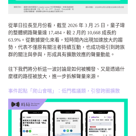
從單日拉長至月份看，截至 2026 年 3 月 25 日，童子瑋
的整體網路聲量達 17,484，較 2 月的 10,668 成長約
63.9%。從數據變化來看，短時間內出現加速放大的趨
勢，代表不僅原有關注者持續互動，也成功吸引到跨族
群的關注與參與，形成具有擴散效應的聲量動能。
往下我們將分析這一波討論是如何被觸發、又是透過什
麼樣的路徑被放大，進一步拆解聲量來源。
事件起點「爬山會喘」：低門檻議題，引發跨圈擴散