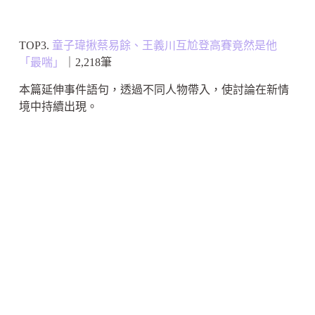
TOP3.
童子瑋揪蔡易餘、王義川互尬登高賽竟然是他
「最喘」
｜2,218筆
本篇延伸事件語句，透過不同人物帶入，使討論在新情
境中持續出現。