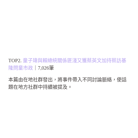
TOP2.
童子瑋與賴總統關係匪淺又獲蔡英文加持蔡訪基
隆問童市政
｜7,026筆
本篇由在地社群發出，將事件帶入不同討論脈絡，使話
題在地方社群中持續被提及。