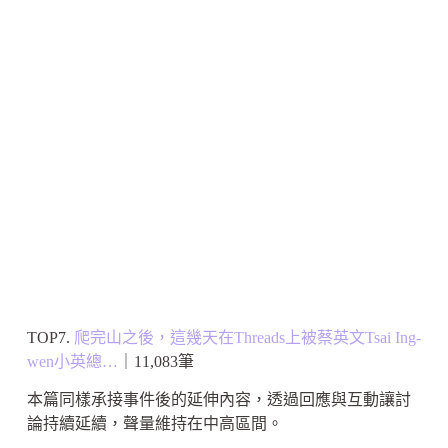
TOP7.
爬完山之後，這幾天在Threads上被蔡英文Tsai Ing-
wen小英總…
｜11,083筆
本篇同樣承接事件後的延伸內容，透過回應與互動讓討
論持續延續，聲量維持在中高區間。