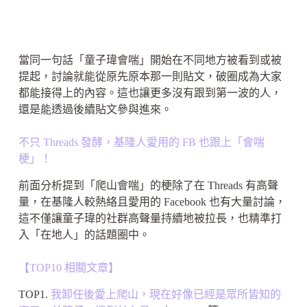
當同一句話「童子瑋會喘」開始在不同地方被看到或被
提起，討論就能從原先原本那一則貼文，破圈成為大家
都能接得上的內容。這也讓更多沒有跟到第一波的人，
還是能透過後續貼文參與進來。
不只 Threads 發酵，基隆人愛用的 FB 也跟上「會喘
梗」！
前面分析提到「爬山會喘」的梗除了在 Threads 有高聲
量，在基隆人較熱絡且愛用的 Facebook 也有大量討論，
這不僅讓童子瑋的社群高聲量持續地被拉長，也精準打
入「在地人」的話題圈中。
【TOP10 相關文章】
TOP1.
我卸任後愛上爬山，現在好像已經是眾所皆知的