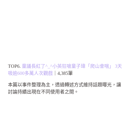
TOP6.
童議長紅了^_^小英狂嗆童子瑋「爬山會喘」 3天
吸逾600多萬人次觀戲
｜4,385筆
本篇以事件整理為主，透過轉述方式維持話題曝光，讓
討論持續出現在不同使用者之間。