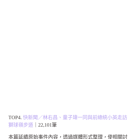
TOP4.
快新聞／林右昌、童子瑋一同與前總統小英走訪
獅球嶺步道
｜22,101筆
本篇延續原始事件內容，透過媒體形式整理，使相關討