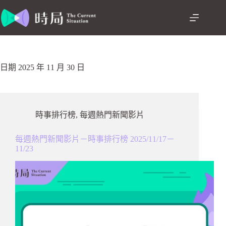
跳
至
主
要
內
容
日期
2025 年 11 月 30 日
時事排行榜
,
每週熱門新聞影片
每週熱門新聞影片－時事排行榜 2025/11/17－
11/23