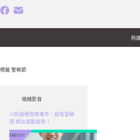
跳
至
主
要
內
熱
容
標籤
警察節
吸睛影音
10則最暖警察事件：超有愛瞬
間 網友感動破表！