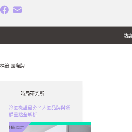
跳
至
主
要
內
熱
容
標籤
國際牌
時局研究所
冷氣機誰最夯？人氣品牌與選
購重點全解析