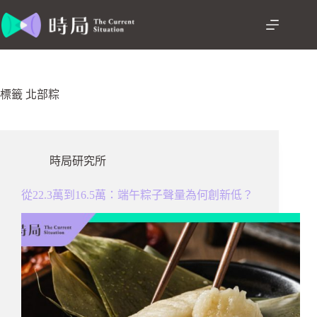
跳
至
主
要
內
容
標籤
北部粽
時局研究所
從22.3萬到16.5萬：端午粽子聲量為何創新低？