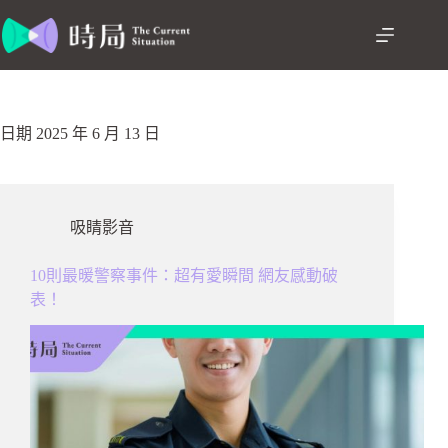
跳
至
主
要
內
容
日期
2025 年 6 月 13 日
吸睛影音
10則最暖警察事件：超有愛瞬間 網友感動破
表！